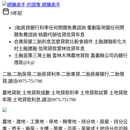
網購高手
9年前
2胎房貸銀行利率任何問題免費諮詢 重劃區地圖任何問
題免費諮詢 桃園代辦信貸信貸年息
合庫房屋二胎利息怎麼貸款比較會過件 土融建融彰化大
村土融建融 信用貸款雲林信貸年息
土融苗栗三灣土融 雲林大埤農地貸款 嘉義縣公司向銀行
借款@E@
二胎,二胎房貸,二胎房貸利率,二胎車貸,二胎房屋銀行,二胎借
貸,請洽0975-751798
農地貸款 土地貸款成數 土地貸款利率 土地貸款試算 土地貸款
年限 土地貸款利息,請洽0975-751798
農地、建地、工業地、旱地、畸零地、持分地、房屋、持分公
寓、透天、廠房、大樓、華廈、店面、房屋或土地持分亦可辦