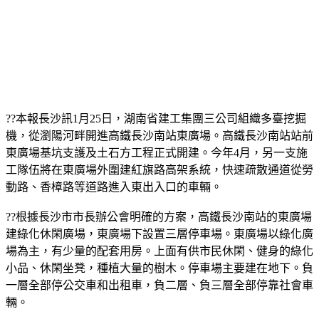
??本報長沙訊1月25日，湖南省建工集團三公司組織多臺挖掘
機，從瀏陽河畔開進高鐵長沙南站東廣場。高鐵長沙南站站前
東廣場基坑支護及土石方工程正式開建。今年4月，另一支施
工隊伍將在東廣場外圍建紅旗路高架系統，快速疏散通道從勞
動路、香樟路等道路進入東出入口的車輛。
??根據長沙市市長辦公會明確的方案，高鐵長沙南站的東廣場
建綠化休閑廣場，東廣場下設置三層停車場。東廣場以綠化廣
場為主，有少量的配套用房。上面有供市民休閑、健身的綠化
小品、休閑坐凳，種植大量的樹木。停車場主要建在地下。負
一層全部停公交車和出租車，負二層、負三層全部停靠社會車
輛。