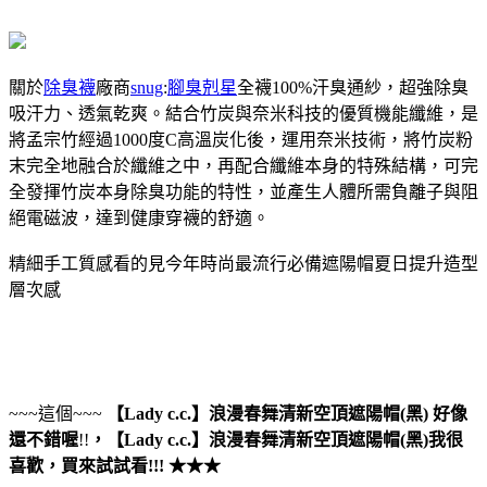
關於
除臭襪
廠商
snug
:
腳臭剋星
全襪100%汗臭通紗，超強除臭
吸汗力、透氣乾爽。結合竹炭與奈米科技的優質機能纖維，是
將孟宗竹經過1000度C高溫炭化後，運用奈米技術，將竹炭粉
末完全地融合於纖維之中，再配合纖維本身的特殊結構，可完
全發揮竹炭本身除臭功能的特性，並產生人體所需負離子與阻
絕電磁波，達到健康穿襪的舒適。
精細手工質感看的見今年時尚最流行必備遮陽帽夏日提升造型
層次感
~~~這個~~~
【Lady c.c.】浪漫春舞清新空頂遮陽帽(黑)
好像
還不錯喔
!!
，
【Lady c.c.】浪漫春舞清新空頂遮陽帽(黑)
我很
喜歡，買來試試看!!! ★★★