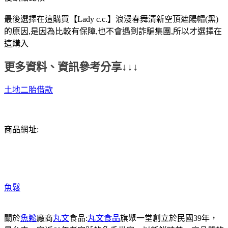
最後選擇在這購買【Lady c.c.】浪漫春舞清新空頂遮陽帽(黑)
的原因,是因為比較有保障,也不會遇到詐騙集團,所以才選擇在
這購入
更多資料、資訊參考分享↓↓↓
土地二胎借款
商品網址:
魚鬆
關於
魚鬆
廠商
丸文
食品:
丸文食品
旗聚一堂創立於民國39年，