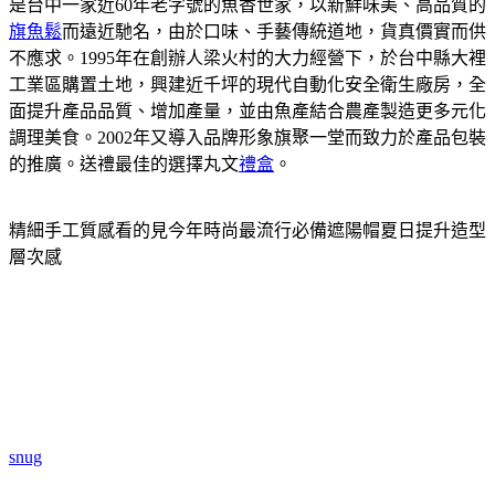
是台中一家近60年老字號的魚香世家，以新鮮味美、高品質的
旗魚鬆
而遠近馳名，由於口味、手藝傳統道地，貨真價實而供
不應求。1995年在創辦人梁火村的大力經營下，於台中縣大裡
工業區購置土地，興建近千坪的現代自動化安全衛生廠房，全
面提升產品品質、增加產量，並由魚產結合農產製造更多元化
調理美食。2002年又導入品牌形象旗聚一堂而致力於產品包裝
的推廣。送禮最佳的選擇丸文
禮盒
。
精細手工質感看的見今年時尚最流行必備遮陽帽夏日提升造型
層次感
snug