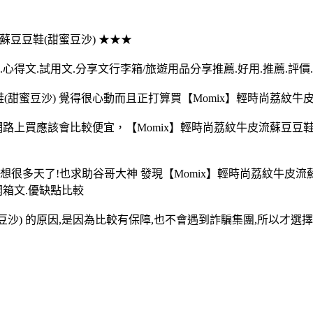
皮流蘇豆豆鞋(甜蜜豆沙) ★★★
心得文.試用文.分享文行李箱/旅遊用品分享推薦.好用.推薦.評價
(甜蜜豆沙) 覺得很心動而且正打算買【Momix】輕時尚荔紋牛皮
在網路上買應該會比較便宜，【Momix】輕時尚荔紋牛皮流蘇豆豆
經想很多天了!也求助谷哥大神 發現【Momix】輕時尚荔紋牛皮流
開箱文.優缺點比較
豆沙) 的原因,是因為比較有保障,也不會遇到詐騙集團,所以才選