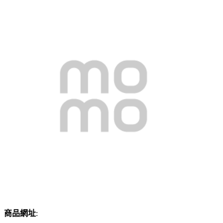
商品網址
: